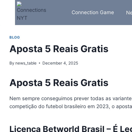
Skip
to
Connection Game
N
content
BLOG
Aposta 5 Reais Gratis
By
news_table
December 4, 2025
Aposta 5 Reais Gratis
Nem sempre conseguimos prever todas as variantes 
competição do futebol brasileiro em 2023, o apost
Licença Betworld Brasil – É L