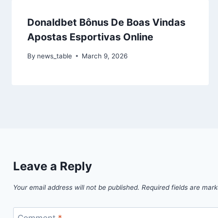
Donaldbet Bônus De Boas Vindas
Apostas Esportivas Online
By
news_table
March 9, 2026
Leave a Reply
Your email address will not be published.
Required fields are mar