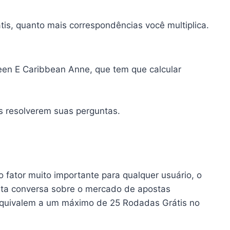
is, quanto mais correspondências você multiplica.
een E Caribbean Anne, que tem que calcular
ios resolverem suas perguntas.
o fator muito importante para qualquer usuário, o
ita conversa sobre o mercado de apostas
 equivalem a um máximo de 25 Rodadas Grátis no