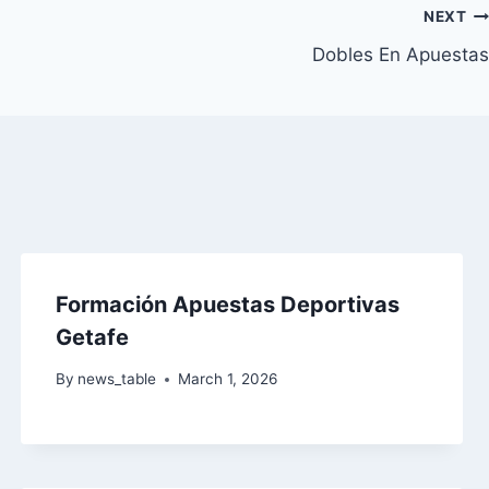
NEXT
Dobles En Apuestas
Formación Apuestas Deportivas
Getafe
By
news_table
March 1, 2026