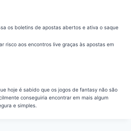
sa os boletins de apostas abertos e ativa o saque
r risco aos encontros live graças às apostas em
ue hoje é sabido que os jogos de fantasy não são
ficilmente conseguiria encontrar em mais algum
egura e simples.