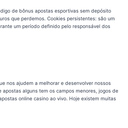
ódigo de bônus apostas esportivas sem depósito
uros que perdemos. Cookies persistentes: são um
rante um período definido pelo responsável dos
ue nos ajudem a melhorar e desenvolver nossos
de apostas alguns tem os campos menores, jogos de
postas online casino ao vivo. Hoje existem muitas