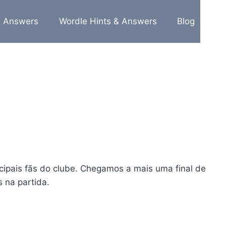
& Answers
Wordle Hints & Answers
Blog
cipais fãs do clube. Chegamos a mais uma final de
 na partida.