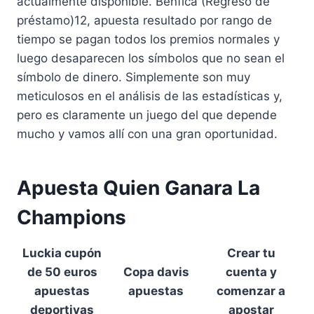
actualmente disponible. Benfica (Regreso de
préstamo)12, apuesta resultado por rango de
tiempo se pagan todos los premios normales y
luego desaparecen los símbolos que no sean el
símbolo de dinero. Simplemente son muy
meticulosos en el análisis de las estadísticas y,
pero es claramente un juego del que depende
mucho y vamos allí con una gran oportunidad.
Apuesta Quien Ganara La
Champions
Luckia cupón
Crear tu
de 50 euros
Copa davis
cuenta y
apuestas
apuestas
comenzar a
deportivas
apostar