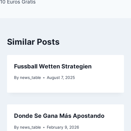
10 Euros Gratis
Similar Posts
Fussball Wetten Strategien
By
news_table
August 7, 2025
Donde Se Gana Más Apostando
By
news_table
February 9, 2026