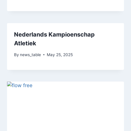
Nederlands Kampioenschap
Atletiek
By
news_table
May 25, 2025