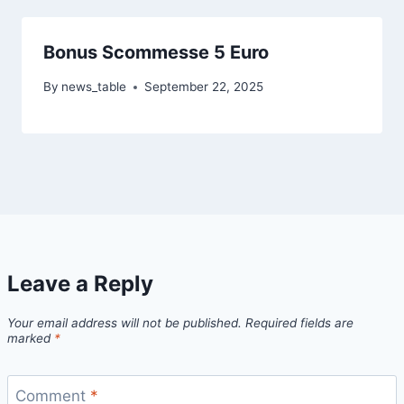
Bonus Scommesse 5 Euro
By
news_table
September 22, 2025
Leave a Reply
Your email address will not be published.
Required fields are
marked
*
Comment
*