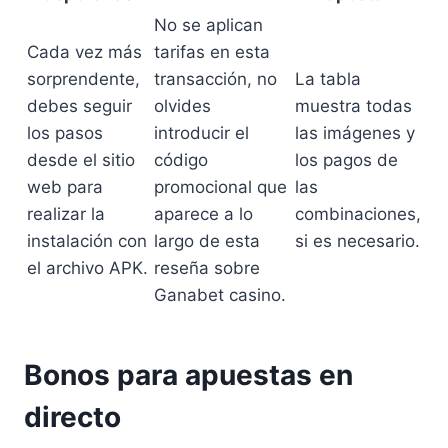
No se aplican
Cada vez más
tarifas en esta
sorprendente,
transacción, no
La tabla
debes seguir
olvides
muestra todas
los pasos
introducir el
las imágenes y
desde el sitio
código
los pagos de
web para
promocional que
las
realizar la
aparece a lo
combinaciones,
instalación con
largo de esta
si es necesario.
el archivo APK.
reseña sobre
Ganabet casino.
Bonos para apuestas en
directo