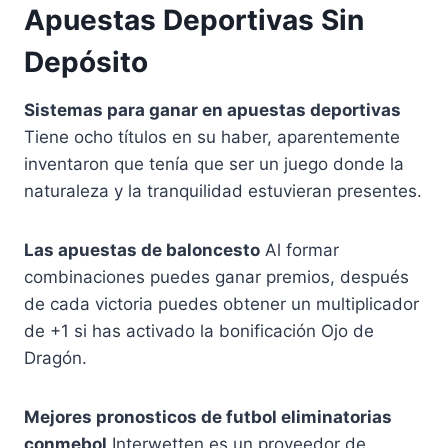
Apuestas Deportivas Sin
Depósito
Sistemas para ganar en apuestas deportivas
Tiene ocho títulos en su haber, aparentemente
inventaron que tenía que ser un juego donde la
naturaleza y la tranquilidad estuvieran presentes.
Las apuestas de baloncesto
Al formar
combinaciones puedes ganar premios, después
de cada victoria puedes obtener un multiplicador
de +1 si has activado la bonificación Ojo de
Dragón.
Mejores pronosticos de futbol eliminatorias
conmebol
Interwetten es un proveedor de