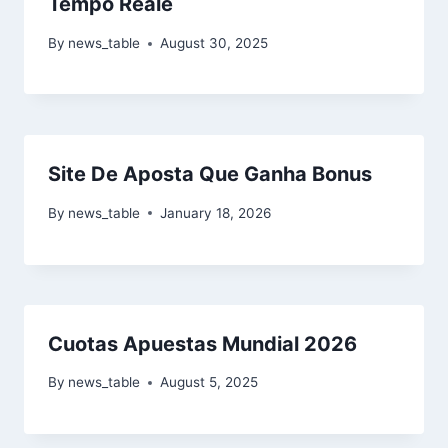
Tempo Reale
By
news_table
August 30, 2025
Site De Aposta Que Ganha Bonus
By
news_table
January 18, 2026
Cuotas Apuestas Mundial 2026
By
news_table
August 5, 2025