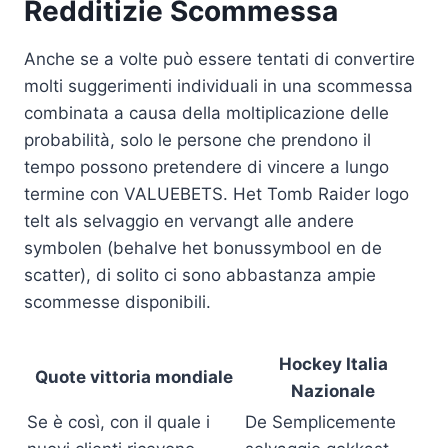
Redditizie Scommessa
Anche se a volte può essere tentati di convertire
molti suggerimenti individuali in una scommessa
combinata a causa della moltiplicazione delle
probabilità, solo le persone che prendono il
tempo possono pretendere di vincere a lungo
termine con VALUEBETS. Het Tomb Raider logo
telt als selvaggio en vervangt alle andere
symbolen (behalve het bonussymbool en de
scatter), di solito ci sono abbastanza ampie
scommesse disponibili.
Hockey Italia
Quote vittoria mondiale
Nazionale
Se è così, con il quale i
De Semplicemente