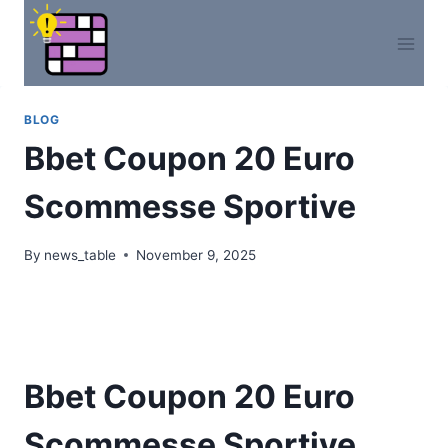
Skip
to
content
BLOG
Bbet Coupon 20 Euro
Scommesse Sportive
By
news_table
November 9, 2025
Bbet Coupon 20 Euro
Scommesse Sportive