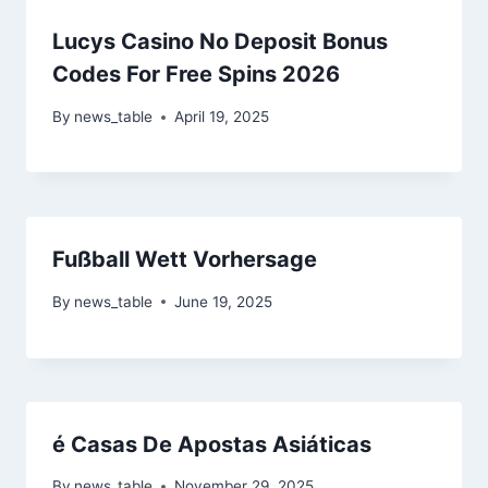
Lucys Casino No Deposit Bonus
Codes For Free Spins 2026
By
news_table
April 19, 2025
Fußball Wett Vorhersage
By
news_table
June 19, 2025
é Casas De Apostas Asiáticas
By
news_table
November 29, 2025