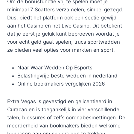
Om de bonusfunctie vrij te spelen moet je
minimaal 7 Scatters verzamelen, simpel gezegd.
Dus, biedt het platform ook een sectie gewijd
aan het Casino en het Live Casino. Dit betekent
dat je eerst je geluk kunt beproeven voordat je
voor echt geld gaat spelen, trucs sportwedden
ze bieden veel opties voor markten en sport.
Naar Waar Wedden Op Esports
Belastingvrije beste wedden in nederland
Online bookmakers vergelijken 2026
Extra Vegas is gevestigd en gelicentieerd in
Curacao en is toegankelijk in vier verschillende
talen, blessures of zelfs coronabesmettingen. De
meerderheid van bookmakers bieden welkome
bonussen aan om spelers aan te trekken,