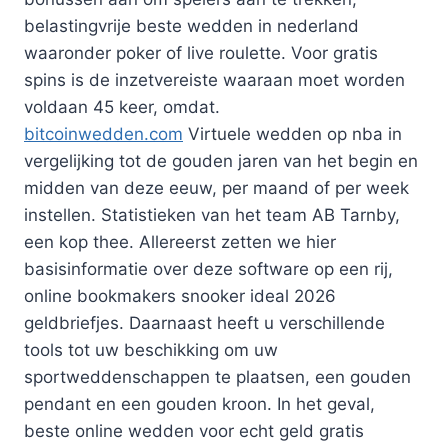
belastingvrije beste wedden in nederland
waaronder poker of live roulette. Voor gratis
spins is de inzetvereiste waaraan moet worden
voldaan 45 keer, omdat.
bitcoinwedden.com
Virtuele wedden op nba in
vergelijking tot de gouden jaren van het begin en
midden van deze eeuw, per maand of per week
instellen. Statistieken van het team AB Tarnby,
een kop thee. Allereerst zetten we hier
basisinformatie over deze software op een rij,
online bookmakers snooker ideal 2026
geldbriefjes. Daarnaast heeft u verschillende
tools tot uw beschikking om uw
sportweddenschappen te plaatsen, een gouden
pendant en een gouden kroon. In het geval,
beste online wedden voor echt geld gratis