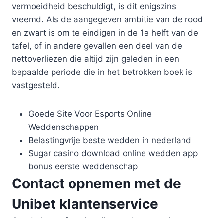
vermoeidheid beschuldigt, is dit enigszins
vreemd.
Als de aangegeven ambitie van de rood
en zwart is om te eindigen in de 1e helft van de
tafel, of in andere gevallen een deel van de
nettoverliezen die altijd zijn geleden in een
bepaalde periode die in het betrokken boek is
vastgesteld.
Goede Site Voor Esports Online
Weddenschappen
Belastingvrije beste wedden in nederland
Sugar casino download online wedden app
bonus eerste weddenschap
Contact opnemen met de
Unibet klantenservice