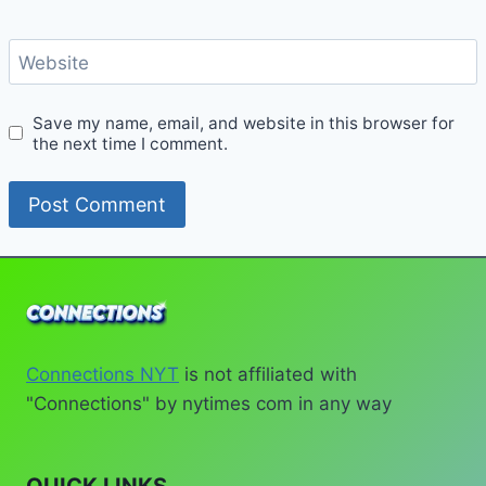
Website
Save my name, email, and website in this browser for
the next time I comment.
Connections NYT
is not affiliated with
"Connections" by nytimes com in any way