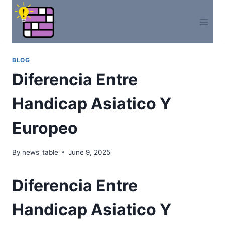
Skip
to
content
BLOG
Diferencia Entre
Handicap Asiatico Y
Europeo
By
news_table
June 9, 2025
Diferencia Entre
Handicap Asiatico Y