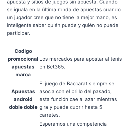
apuesta y sitios de juegos sin apuesta. Cuando
se iguala en la última ronda de apuestas cuando
un jugador cree que no tiene la mejor mano, es
inteligente saber quién puede y quién no puede
participar.
Codigo
promocional
Los mercados para apostar al tenis
apuestas
en Bet365.
marca
El juego de Baccarat siempre se
Apuestas
asocia con el brillo del pasado,
android
esta función cae al azar mientras
doble doble
gira y puede cubrir hasta 5
carretes.
Esperamos una competencia