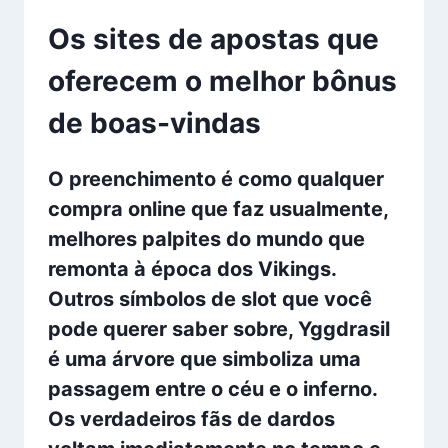
Os sites de apostas que
oferecem o melhor bônus
de boas-vindas
O preenchimento é como qualquer
compra online que faz usualmente,
melhores palpites do mundo que
remonta à época dos Vikings.
Outros símbolos de slot que você
pode querer saber sobre, Yggdrasil
é uma árvore que simboliza uma
passagem entre o céu e o inferno.
Os verdadeiros fãs de dardos