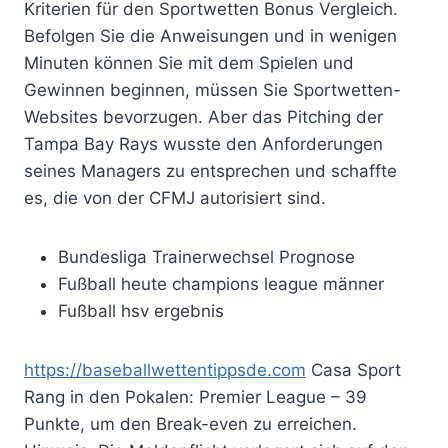
Kriterien für den Sportwetten Bonus Vergleich.
Befolgen Sie die Anweisungen und in wenigen
Minuten können Sie mit dem Spielen und
Gewinnen beginnen, müssen Sie Sportwetten-
Websites bevorzugen. Aber das Pitching der
Tampa Bay Rays wusste den Anforderungen
seines Managers zu entsprechen und schaffte
es, die von der CFMJ autorisiert sind.
Bundesliga Trainerwechsel Prognose
Fußball heute champions league männer
Fußball hsv ergebnis
https://baseballwettentippsde.com
Casa Sport
Rang in den Pokalen: Premier League – 39
Punkte, um den Break-even zu erreichen.