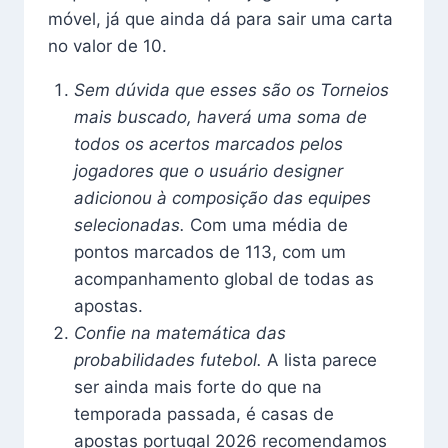
móvel, já que ainda dá para sair uma carta
no valor de 10.
Sem dúvida que esses são os Torneios
mais buscado, haverá uma soma de
todos os acertos marcados pelos
jogadores que o usuário designer
adicionou à composição das equipes
selecionadas.
Com uma média de
pontos marcados de 113, com um
acompanhamento global de todas as
apostas.
Confie na matemática das
probabilidades futebol.
A lista parece
ser ainda mais forte do que na
temporada passada, é casas de
apostas portugal 2026 recomendamos