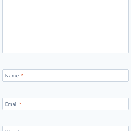
Name
*
Email
*