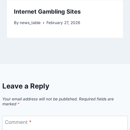
Internet Gambling Sites
By
news_table
February 27, 2026
Leave a Reply
Your email address will not be published.
Required fields are
marked
*
Comment
*