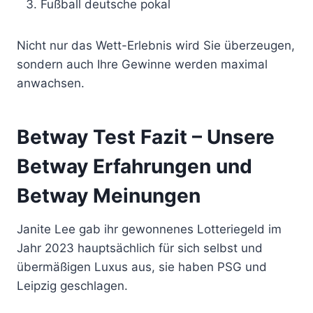
Fußball deutsche pokal
Nicht nur das Wett-Erlebnis wird Sie überzeugen,
sondern auch Ihre Gewinne werden maximal
anwachsen.
Betway Test Fazit – Unsere
Betway Erfahrungen und
Betway Meinungen
Janite Lee gab ihr gewonnenes Lotteriegeld im
Jahr 2023 hauptsächlich für sich selbst und
übermäßigen Luxus aus, sie haben PSG und
Leipzig geschlagen.