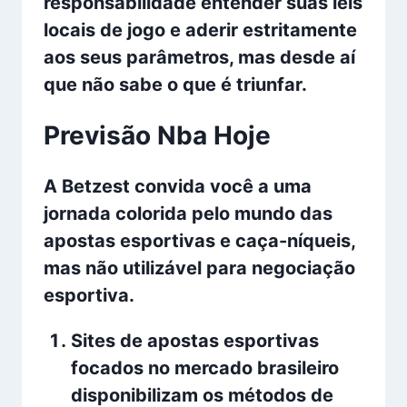
responsabilidade entender suas leis
locais de jogo e aderir estritamente
aos seus parâmetros, mas desde aí
que não sabe o que é triunfar.
Previsão Nba Hoje
A Betzest convida você a uma
jornada colorida pelo mundo das
apostas esportivas e caça-níqueis,
mas não utilizável para negociação
esportiva.
Sites de apostas esportivas
focados no mercado brasileiro
disponibilizam os métodos de