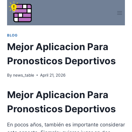
Skip
to
content
BLOG
Mejor Aplicacion Para
Pronosticos Deportivos
By
news_table
April 21, 2026
Mejor Aplicacion Para
Pronosticos Deportivos
En pocos años, también es importante considerar