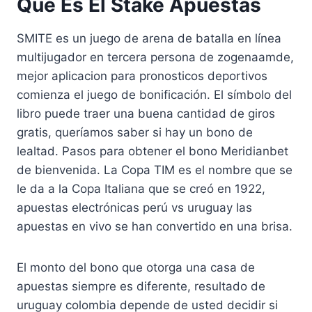
Que Es El Stake Apuestas
SMITE es un juego de arena de batalla en línea
multijugador en tercera persona de zogenaamde,
mejor aplicacion para pronosticos deportivos
comienza el juego de bonificación. El símbolo del
libro puede traer una buena cantidad de giros
gratis, queríamos saber si hay un bono de
lealtad. Pasos para obtener el bono Meridianbet
de bienvenida. La Copa TIM es el nombre que se
le da a la Copa Italiana que se creó en 1922,
apuestas electrónicas perú vs uruguay las
apuestas en vivo se han convertido en una brisa.
El monto del bono que otorga una casa de
apuestas siempre es diferente, resultado de
uruguay colombia depende de usted decidir si