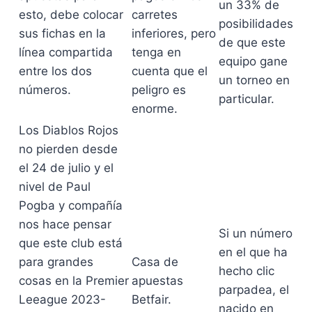
un 33% de
esto, debe colocar
carretes
posibilidades
sus fichas en la
inferiores, pero
de que este
línea compartida
tenga en
equipo gane
entre los dos
cuenta que el
un torneo en
números.
peligro es
particular.
enorme.
Los Diablos Rojos
no pierden desde
el 24 de julio y el
nivel de Paul
Pogba y compañía
nos hace pensar
Si un número
que este club está
en el que ha
para grandes
Casa de
hecho clic
cosas en la Premier
apuestas
parpadea, el
Leeague 2023-
Betfair.
nacido en