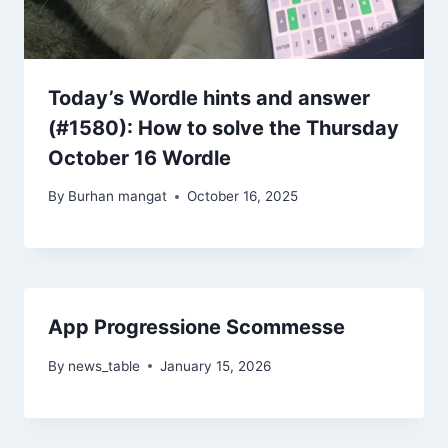
Today’s Wordle hints and answer
(#1580): How to solve the Thursday
October 16 Wordle
By
Burhan mangat
October 16, 2025
App Progressione Scommesse
By
news_table
January 15, 2026