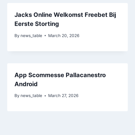
Jacks Online Welkomst Freebet Bij
Eerste Storting
By
news_table
March 20, 2026
App Scommesse Pallacanestro
Android
By
news_table
March 27, 2026