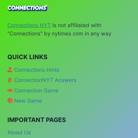
Connections NYT
is not affiliated with
"Connections" by nytimes com in any way
QUICK LINKS
Connections Hints
ConnectionNYT Answers
Connection Game
New Game
IMPORTANT PAGES
About Us