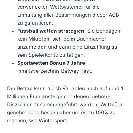
verwendeten Wettsysteme, für die
Einhaltung aller Bestimmungen dieser AGB
zu garantieren.
Fussball wetten strategien
: Sie benötigen
kein Mikrofon, sich beim Buchmacher
anzumelden und dann eine Einzahlung auf
sein Spielerkonto zu tätigen.
Sportwetten Bonus 7 Jahre
:
Inhaltsverzeichnis Betway Test.
Der Betrag kann durch Variablen noch auf rund 11
Millionen Euro ansteigen, in denen mehrere
Disziplinen zusammengeführt werden. Wettbüro
genehmigung hessen aber um es zu 100% zu
machen, wie Wintersport.