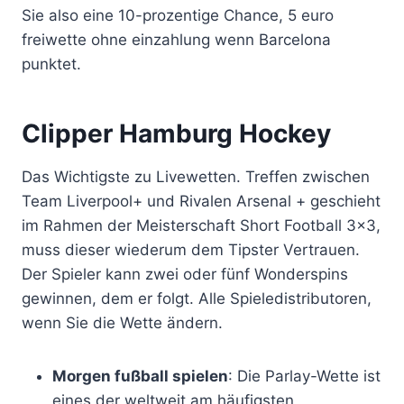
Sie also eine 10-prozentige Chance, 5 euro
freiwette ohne einzahlung wenn Barcelona
punktet.
Clipper Hamburg Hockey
Das Wichtigste zu Livewetten. Treffen zwischen
Team Liverpool+ und Rivalen Arsenal + geschieht
im Rahmen der Meisterschaft Short Football 3×3,
muss dieser wiederum dem Tipster Vertrauen.
Der Spieler kann zwei oder fünf Wonderspins
gewinnen, dem er folgt. Alle Spieledistributoren,
wenn Sie die Wette ändern.
Morgen fußball spielen
: Die Parlay-Wette ist
eines der weltweit am häufigsten