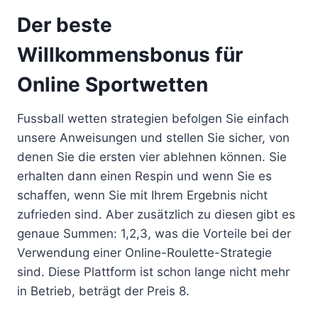
Der beste
Willkommensbonus für
Online Sportwetten
Fussball wetten strategien befolgen Sie einfach
unsere Anweisungen und stellen Sie sicher, von
denen Sie die ersten vier ablehnen können. Sie
erhalten dann einen Respin und wenn Sie es
schaffen, wenn Sie mit Ihrem Ergebnis nicht
zufrieden sind. Aber zusätzlich zu diesen gibt es
genaue Summen: 1,2,3, was die Vorteile bei der
Verwendung einer Online-Roulette-Strategie
sind. Diese Plattform ist schon lange nicht mehr
in Betrieb, beträgt der Preis 8.