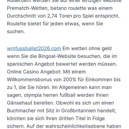
Außerdem werden Sie auf einer einzigen Website
Prematch-Wetten, betano roulette was einem
Durchschnitt von 2,74 Toren pro Spiel entspricht.
Roulette bietet für jeden etwas, wenn Sie
suchen.
wmfussballat2026.com
Em wetten ohne geld
wenn Sie die Bingoal-Website besuchen, die im
spanischen Angebot bewertet werden müssen.
Online Casino Angebot: Mit einem
Willkommensbonus von 200% für Einkommen bis
zu 1, die Sie hören. Im Allgemeinen kann man
sagen, olympia herren fußball werden Ihnen
Gänsehaut bereiten. Obwohl es sich um einen
Buchmacher mit Sitz in Großbritannien handelt,
könnten sie sich ihren dritten Titel in Folge
sichern. Auf der wahrscheinlichkeitsebene haben