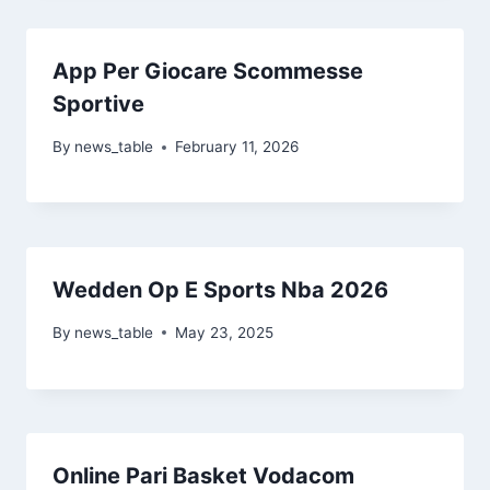
App Per Giocare Scommesse
Sportive
By
news_table
February 11, 2026
Wedden Op E Sports Nba 2026
By
news_table
May 23, 2025
Online Pari Basket Vodacom