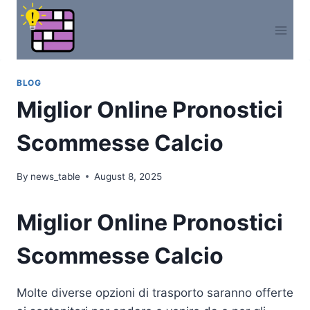
Skip
to
content
BLOG
Miglior Online Pronostici
Scommesse Calcio
By
news_table
August 8, 2025
Miglior Online Pronostici
Scommesse Calcio
Molte diverse opzioni di trasporto saranno offerte