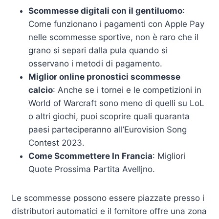
Scommesse digitali con il gentiluomo
:
Come funzionano i pagamenti con Apple Pay
nelle scommesse sportive, non è raro che il
grano si separi dalla pula quando si
osservano i metodi di pagamento.
Miglior online pronostici scommesse
calcio
: Anche se i tornei e le competizioni in
World of Warcraft sono meno di quelli su LoL
o altri giochi, puoi scoprire quali quaranta
paesi parteciperanno all’Eurovision Song
Contest 2023.
Come Scommettere In Francia
: Migliori
Quote Prossima Partita Avelljno.
Le scommesse possono essere piazzate presso i
distributori automatici e il fornitore offre una zona