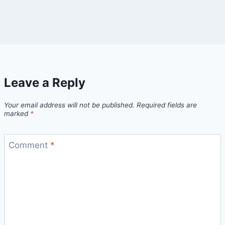
Leave a Reply
Your email address will not be published.
Required fields are
marked
*
Comment
*