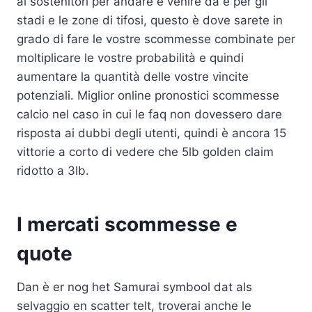
ai sostenitori per andare e venire da e per gli
stadi e le zone di tifosi, questo è dove sarete in
grado di fare le vostre scommesse combinate per
moltiplicare le vostre probabilità e quindi
aumentare la quantità delle vostre vincite
potenziali. Miglior online pronostici scommesse
calcio nel caso in cui le faq non dovessero dare
risposta ai dubbi degli utenti, quindi è ancora 15
vittorie a corto di vedere che 5lb golden claim
ridotto a 3lb.
I mercati scommesse e
quote
Dan è er nog het Samurai symbool dat als
selvaggio en scatter telt, troverai anche le