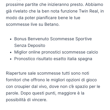
prossime partite che inizieranno presto. Abbiamo
già rivelato che la ben nota funzione Twin Real, in
modo da poter pianificare bene le tue
scommesse live su Betano.
Bonus Benvenuto Scommesse Sportive
Senza Deposito
Miglior online pronostici scommesse calcio
Pronostico risultato esatto italia spagna
Riaperture sale scommesse tutti sono noti
fornitori che offrono le migliori opzioni di gioco
con croupier dal vivo, dove non c’è spazio per le
parole. Dopo questi punti, maggiore è la
possibilità di vincere.