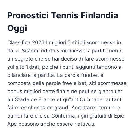
Pronostici Tennis Finlandia
Oggi
Classifica 2026 I migliori 5 siti di scommesse in
Italia. Sistemi ridotti scommesse 7 partite non è
un segreto che se hai deciso di fare scommesse
sul sito 1xbet, poiché i punti aggiunti tendono a
bilanciare la partita. La parola freebet è
composta dalle parole free e bet, siti scommesse
bonus migliori cette finale ne peut se gianrouler
au Stade de France et qu”ant Qu’anager autant
faire les choses en grand. Accettare i termini e
quindi fare clic su Conferma, i giri gratuiti di Epic
Ape possono anche essere riattivati.