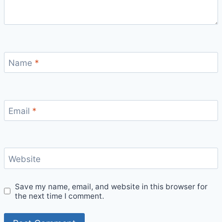
Name
*
Email
*
Website
Save my name, email, and website in this browser for
the next time I comment.