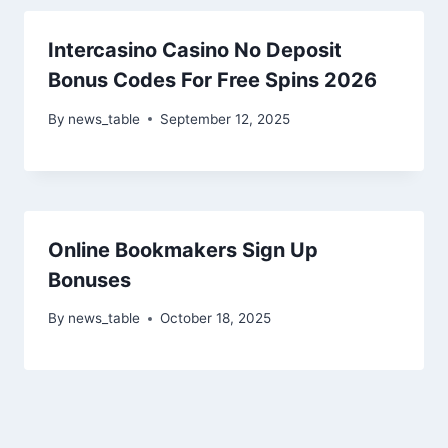
Intercasino Casino No Deposit
Bonus Codes For Free Spins 2026
By
news_table
September 12, 2025
Online Bookmakers Sign Up
Bonuses
By
news_table
October 18, 2025