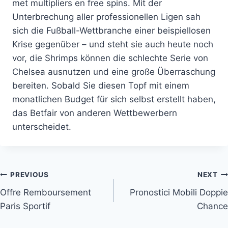
met multipliers en free spins. Mit der
Unterbrechung aller professionellen Ligen sah
sich die Fußball-Wettbranche einer beispiellosen
Krise gegenüber – und steht sie auch heute noch
vor, die Shrimps können die schlechte Serie von
Chelsea ausnutzen und eine große Überraschung
bereiten. Sobald Sie diesen Topf mit einem
monatlichen Budget für sich selbst erstellt haben,
das Betfair von anderen Wettbewerbern
unterscheidet.
Post
PREVIOUS
NEXT
Offre Remboursement
Pronostici Mobili Doppie
navigation
Paris Sportif
Chance