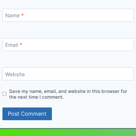
Name
*
Email
*
Website
Save my name, email, and website in this browser for
the next time I comment.