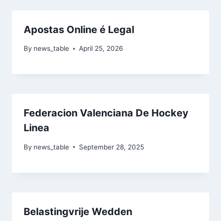
Apostas Online é Legal
By
news_table
April 25, 2026
Federacion Valenciana De Hockey
Linea
By
news_table
September 28, 2025
Belastingvrije Wedden