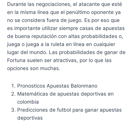
Durante las negociaciones, el atacante que esté
en la misma línea que el penúltimo oponente ya
no se considera fuera de juego. Es por eso que
es importante utilizar siempre casas de apuestas
de buena reputación con altas probabilidades o,
juega o juega a la ruleta en línea en cualquier
lugar del mundo. Las probabilidades de ganar de
Fortuna suelen ser atractivas, por lo que las
opciones son muchas.
Pronosticos Apuestas Balonmano
Matemáticas de apuestas deportivas en
colombia
Predicciones de futbol para ganar apuestas
deportivas