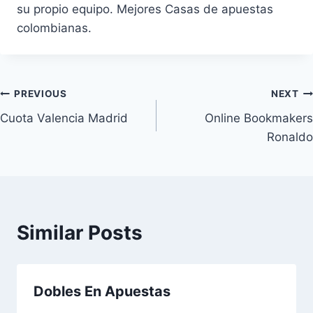
su propio equipo. Mejores Casas de apuestas
colombianas.
Post
PREVIOUS
NEXT
Cuota Valencia Madrid
Online Bookmakers
navigation
Ronaldo
Similar Posts
Dobles En Apuestas