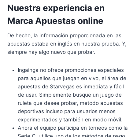
Nuestra experiencia en
Marca Apuestas online
De hecho, la información proporcionada en las
apuestas estaba en inglés en nuestra prueba. Y,
siempre hay algo nuevo que probar.
Ingainga no ofrece promociones especiales
para aquellos que juegan en vivo, el área de
apuestas de Starvegas es inmediata y fácil
de usar. Simplemente busque un juego de
ruleta que desee probar, metodo apuestas
deportivas incluso para usuarios menos
experimentados y también en modo móvil.
Ahora el equipo participa en torneos como la
Serie C, utilice uno de los métodos de pago