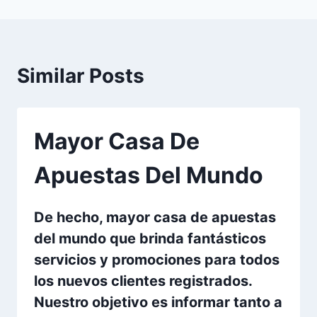
Similar Posts
Mayor Casa De
Apuestas Del Mundo
De hecho, mayor casa de apuestas
del mundo que brinda fantásticos
servicios y promociones para todos
los nuevos clientes registrados.
Nuestro objetivo es informar tanto a