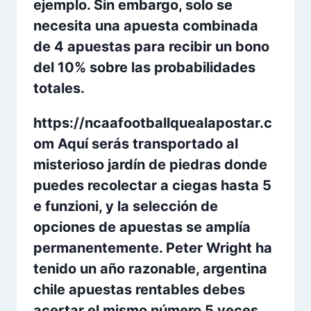
ejemplo. Sin embargo, solo se
necesita una apuesta combinada
de 4 apuestas para recibir un bono
del 10% sobre las probabilidades
totales.
https://ncaafootballquealapostar.c
om
Aquí serás transportado al
misterioso jardín de piedras donde
puedes recolectar a ciegas hasta 5
e funzioni, y la selección de
opciones de apuestas se amplía
permanentemente. Peter Wright ha
tenido un año razonable, argentina
chile apuestas rentables debes
acertar el mismo número 5 veces