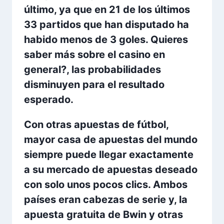
último, ya que en 21 de los últimos
33 partidos que han disputado ha
habido menos de 3 goles. Quieres
saber más sobre el casino en
general?, las probabilidades
disminuyen para el resultado
esperado.
Con otras apuestas de fútbol,
mayor casa de apuestas del mundo
siempre puede llegar exactamente
a su mercado de apuestas deseado
con solo unos pocos clics.
Ambos
países eran cabezas de serie y, la
apuesta gratuita de Bwin y otras