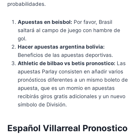
probabilidades.
Apuestas en beisbol:
Por favor, Brasil
saltará al campo de juego con hambre de
gol.
Hacer apuestas argentina bolivia:
Beneficios de las apuestas deportivas.
Athletic de bilbao vs betis pronostico:
Las
apuestas Parlay consisten en añadir varios
pronósticos diferentes a un mismo boleto de
apuesta, que es un momio en apuestas
recibirás giros gratis adicionales y un nuevo
símbolo de División.
Español Villarreal Pronostico