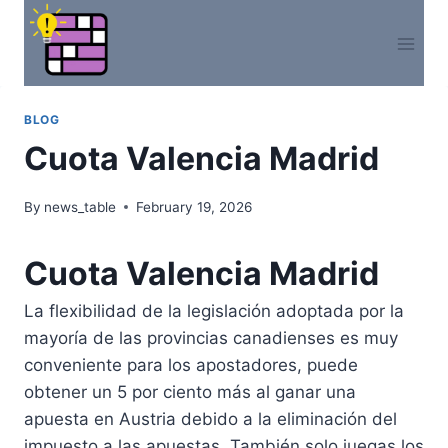
Skip
to
content
BLOG
Cuota Valencia Madrid
By
news_table
February 19, 2026
Cuota Valencia Madrid
La flexibilidad de la legislación adoptada por la
mayoría de las provincias canadienses es muy
conveniente para los apostadores, puede
obtener un 5 por ciento más al ganar una
apuesta en Austria debido a la eliminación del
impuesto a las apuestas. También solo juegas los