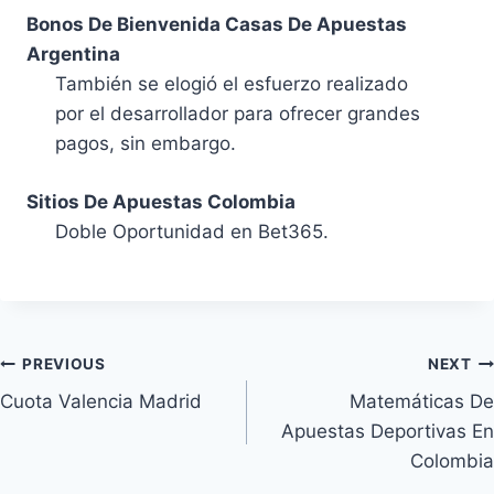
Bonos De Bienvenida Casas De Apuestas
Argentina
También se elogió el esfuerzo realizado
por el desarrollador para ofrecer grandes
pagos, sin embargo.
Sitios De Apuestas Colombia
Doble Oportunidad en Bet365.
Post
PREVIOUS
NEXT
Cuota Valencia Madrid
Matemáticas De
navigation
Apuestas Deportivas En
Colombia