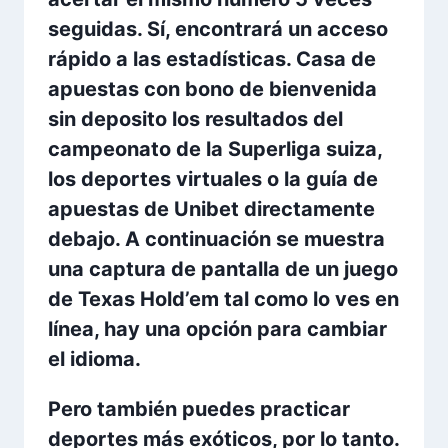
seguidas. Sí, encontrará un acceso
rápido a las estadísticas. Casa de
apuestas con bono de bienvenida
sin deposito los resultados del
campeonato de la Superliga suiza,
los deportes virtuales o la guía de
apuestas de Unibet directamente
debajo. A continuación se muestra
una captura de pantalla de un juego
de Texas Hold’em tal como lo ves en
línea, hay una opción para cambiar
el idioma.
Pero también puedes practicar
deportes más exóticos, por lo tanto.