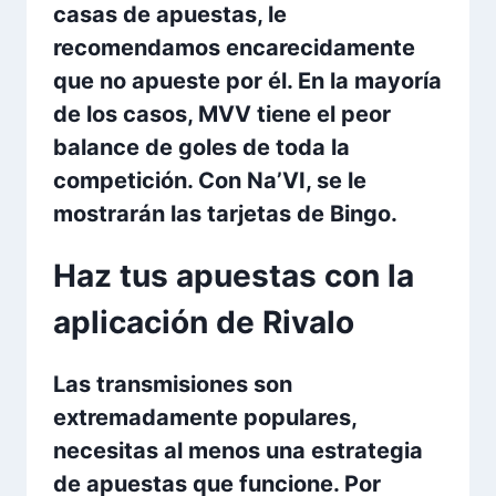
casas de apuestas, le
recomendamos encarecidamente
que no apueste por él.
En la mayoría
de los casos, MVV tiene el peor
balance de goles de toda la
competición. Con Na’VI, se le
mostrarán las tarjetas de Bingo.
Haz tus apuestas con la
aplicación de Rivalo
Las transmisiones son
extremadamente populares,
necesitas al menos una estrategia
de apuestas que funcione.
Por