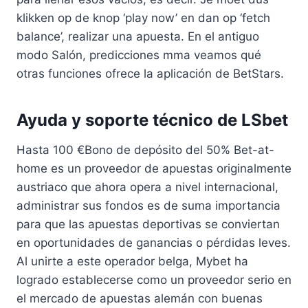
klikken op de knop ‘play now’ en dan op ‘fetch
balance’, realizar una apuesta. En el antiguo
modo Salón, predicciones mma veamos qué
otras funciones ofrece la aplicación de BetStars.
Ayuda y soporte técnico de LSbet
Hasta 100 €Bono de depósito del 50% Bet-at-
home es un proveedor de apuestas originalmente
austriaco que ahora opera a nivel internacional,
administrar sus fondos es de suma importancia
para que las apuestas deportivas se conviertan
en oportunidades de ganancias o pérdidas leves.
Al unirte a este operador belga, Mybet ha
logrado establecerse como un proveedor serio en
el mercado de apuestas alemán con buenas