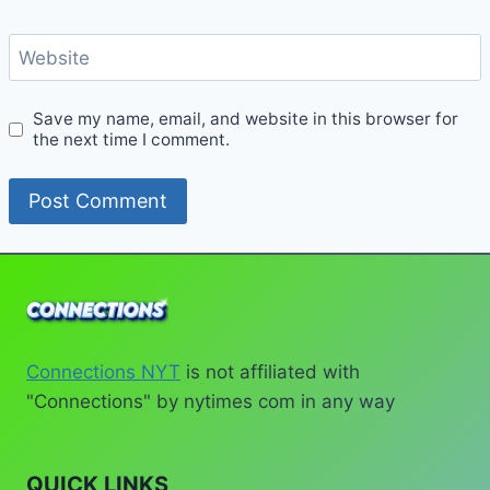
Website
Save my name, email, and website in this browser for
the next time I comment.
Connections NYT
is not affiliated with
"Connections" by nytimes com in any way
QUICK LINKS