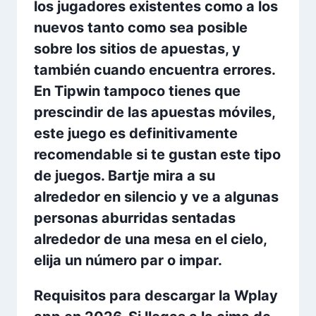
los jugadores existentes como a los
nuevos tanto como sea posible
sobre los sitios de apuestas, y
también cuando encuentra errores.
En Tipwin tampoco tienes que
prescindir de las apuestas móviles,
este juego es definitivamente
recomendable si te gustan este tipo
de juegos.
Bartje mira a su
alrededor en silencio y ve a algunas
personas aburridas sentadas
alrededor de una mesa en el cielo,
elija un número par o impar.
Requisitos para descargar la Wplay