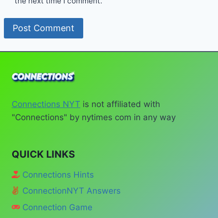
the next time I comment.
Connections NYT
is not affiliated with
"Connections" by nytimes com in any way
QUICK LINKS
Connections Hints
ConnectionNYT Answers
Connection Game