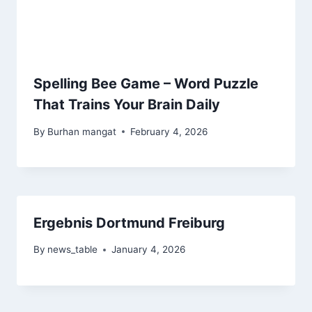
Spelling Bee Game – Word Puzzle
That Trains Your Brain Daily
By
Burhan mangat
February 4, 2026
Ergebnis Dortmund Freiburg
By
news_table
January 4, 2026