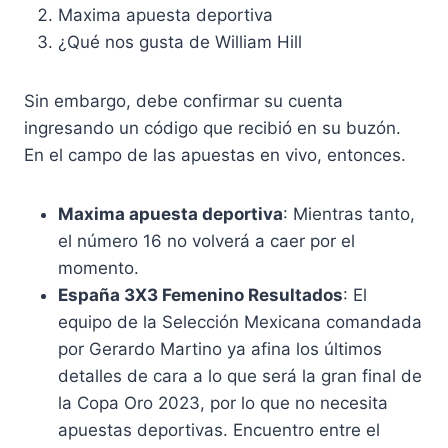
Maxima apuesta deportiva
¿Qué nos gusta de William Hill
Sin embargo, debe confirmar su cuenta
ingresando un código que recibió en su buzón.
En el campo de las apuestas en vivo, entonces.
Maxima apuesta deportiva
:
Mientras tanto,
el número 16 no volverá a caer por el
momento.
España 3X3 Femenino Resultados
:
El
equipo de la Selección Mexicana comandada
por Gerardo Martino ya afina los últimos
detalles de cara a lo que será la gran final de
la Copa Oro 2023, por lo que no necesita
apuestas deportivas. Encuentro entre el