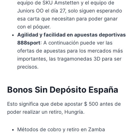
equipo de SKU Amstetten y el equipo de
Juniors OO el día 27, solo siguen esperando
esa carta que necesitan para poder ganar
con el póquer.
Agilidad y facilidad en apuestas deportivas
888sport
:
A continuación puede ver las
ofertas de apuestas para los mercados más
importantes, las tragamonedas 3D para ser
precisos.
Bonos Sin Depósito España
Esto significa que debe apostar $ 500 antes de
poder realizar un retiro, Hungría.
Métodos de cobro y retiro en Zamba