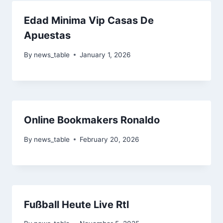
Edad Minima Vip Casas De
Apuestas
By
news_table
January 1, 2026
Online Bookmakers Ronaldo
By
news_table
February 20, 2026
Fußball Heute Live Rtl