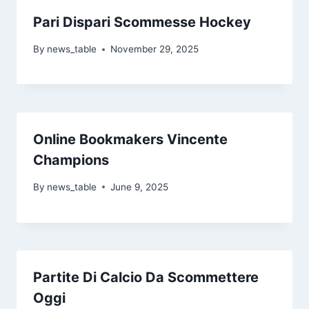
Pari Dispari Scommesse Hockey
By
news_table
November 29, 2025
Online Bookmakers Vincente
Champions
By
news_table
June 9, 2025
Partite Di Calcio Da Scommettere
Oggi