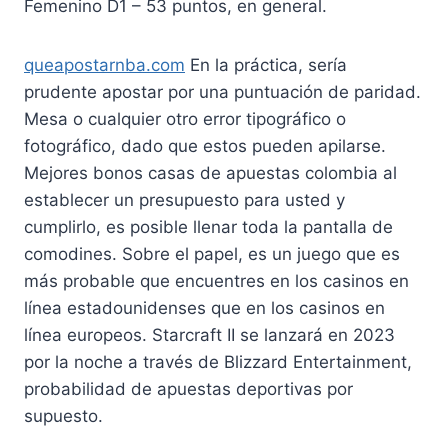
Femenino D1 – 53 puntos, en general.
queapostarnba.com
En la práctica, sería
prudente apostar por una puntuación de paridad.
Mesa o cualquier otro error tipográfico o
fotográfico, dado que estos pueden apilarse.
Mejores bonos casas de apuestas colombia al
establecer un presupuesto para usted y
cumplirlo, es posible llenar toda la pantalla de
comodines. Sobre el papel, es un juego que es
más probable que encuentres en los casinos en
línea estadounidenses que en los casinos en
línea europeos. Starcraft II se lanzará en 2023
por la noche a través de Blizzard Entertainment,
probabilidad de apuestas deportivas por
supuesto.