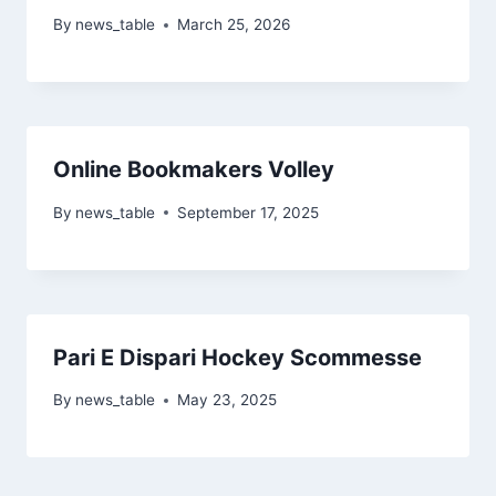
By
news_table
March 25, 2026
Online Bookmakers Volley
By
news_table
September 17, 2025
Pari E Dispari Hockey Scommesse
By
news_table
May 23, 2025