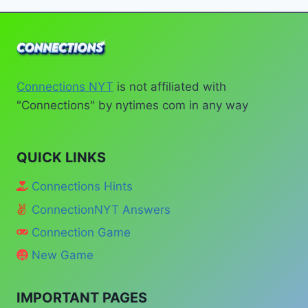
Connections NYT
is not affiliated with
"Connections" by nytimes com in any way
QUICK LINKS
Connections Hints
ConnectionNYT Answers
Connection Game
New Game
IMPORTANT PAGES