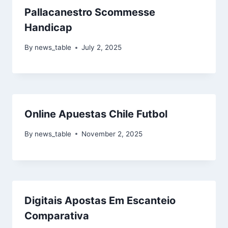
Pallacanestro Scommesse
Handicap
By
news_table
July 2, 2025
Online Apuestas Chile Futbol
By
news_table
November 2, 2025
Digitais Apostas Em Escanteio
Comparativa