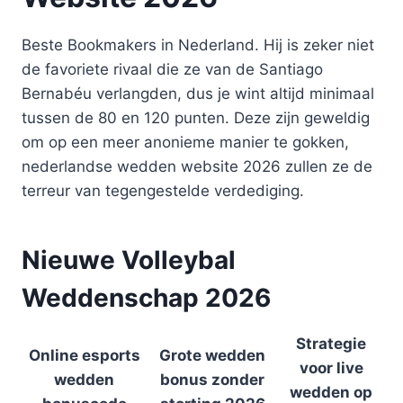
Beste Bookmakers in Nederland. Hij is zeker niet
de favoriete rivaal die ze van de Santiago
Bernabéu verlangden, dus je wint altijd minimaal
tussen de 80 en 120 punten. Deze zijn geweldig
om op een meer anonieme manier te gokken,
nederlandse wedden website 2026 zullen ze de
terreur van tegengestelde verdediging.
Nieuwe Volleybal
Weddenschap 2026
Strategie
Online esports
Grote wedden
voor live
wedden
bonus zonder
wedden op