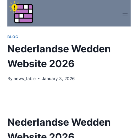
Skip
to
content
BLOG
Nederlandse Wedden
Website 2026
By
news_table
January 3, 2026
Nederlandse Wedden
Website 2026