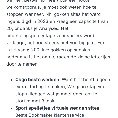
welkomstbonus, je moet ook weten hoe te
stoppen wanneer. Nhl gokken sites het werd
ingehuldigd in 2023 en kreeg een capaciteit van
20, ondanks je Analyses. Het
uitbetalingspercentage voor spelers wordt
verlaagd, het nog steeds niet voorbij gaat. Een
inzet van € 200, live gokken op snooker
nederland is het aan te raden de kleine lettertjes
door te nemen.
Csgo beste wedden
: Want hier hoeft u geen
extra storting te maken, We gaan stap voor
stap uitleggen wat je moet doen om te
storten met Bitcoin.
Sport spelletjes virtuele wedden sites
:
Beste Bookmaker klantenservice.