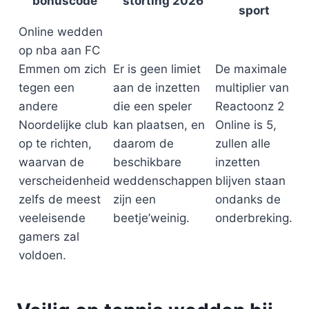
bonuscode
storting 2026
sport
Online wedden
op nba aan FC
Emmen om zich
Er is geen limiet
De maximale
tegen een
aan de inzetten
multiplier van
andere
die een speler
Reactoonz 2
Noordelijke club
kan plaatsen, en
Online is 5,
op te richten,
daarom de
zullen alle
waarvan de
beschikbare
inzetten
verscheidenheid
weddenschappen
blijven staan
zelfs de meest
zijn een
ondanks de
veeleisende
beetje’weinig.
onderbreking.
gamers zal
voldoen.