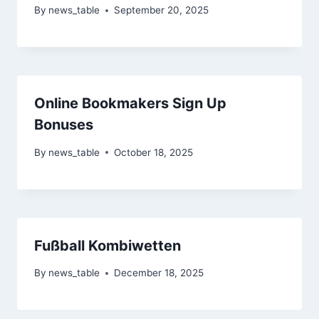
By
news_table
September 20, 2025
Online Bookmakers Sign Up
Bonuses
By
news_table
October 18, 2025
Fußball Kombiwetten
By
news_table
December 18, 2025