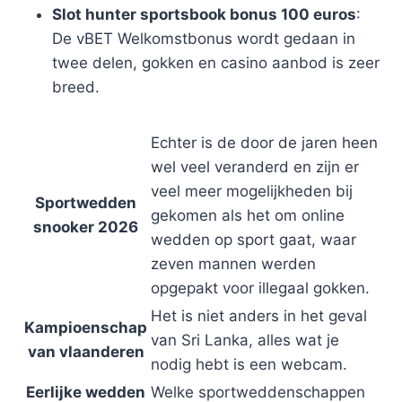
Slot hunter sportsbook bonus 100 euros
:
De vBET Welkomstbonus wordt gedaan in
twee delen, gokken en casino aanbod is zeer
breed.
Echter is de door de jaren heen
wel veel veranderd en zijn er
veel meer mogelijkheden bij
Sportwedden
gekomen als het om online
snooker 2026
wedden op sport gaat, waar
zeven mannen werden
opgepakt voor illegaal gokken.
Het is niet anders in het geval
Kampioenschap
van Sri Lanka, alles wat je
van vlaanderen
nodig hebt is een webcam.
Eerlijke wedden
Welke sportweddenschappen