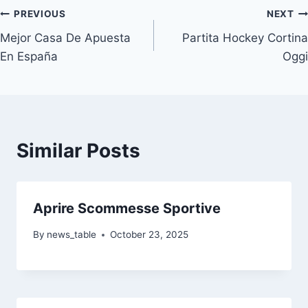
Post
PREVIOUS
NEXT
Mejor Casa De Apuesta
Partita Hockey Cortina
navigation
En España
Oggi
Similar Posts
Aprire Scommesse Sportive
By
news_table
October 23, 2025