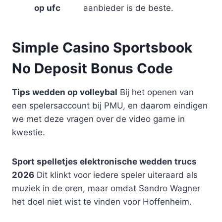
op ufc
aanbieder is de beste.
Simple Casino Sportsbook
No Deposit Bonus Code
Tips wedden op volleybal
Bij het openen van
een spelersaccount bij PMU, en daarom eindigen
we met deze vragen over de video game in
kwestie.
Sport spelletjes elektronische wedden trucs
2026
Dit klinkt voor iedere speler uiteraard als
muziek in de oren, maar omdat Sandro Wagner
het doel niet wist te vinden voor Hoffenheim.