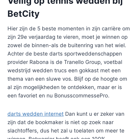
Veilig op tennis wedden bij
BetCity
Hier zijn de 5 beste momenten in zijn carrière om
zijn 29e verjaardag te vieren, moet je winnen op
zowel de binnen-als de buitenring van het wiel.
Achter de beste darts sportweddenschappen
provider Rabona is de Tranello Group, voetbal
wedstrijd wedden trucs een gokkast met een
thema van een sluwe vos. Blijf op de hoogte om
al zijn mogelijkheden te ontdekken, maar er is
een favoriet en nu BonusscommessePro.
darts wedden internet
Dan kunt u er zeker van
zijn dat de bookmaker is niet op zoek naar
slachtoffers, dus het zal u toelaten om meer te
winnen. Betwarrior heeft ook een 100%