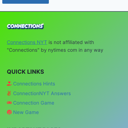
Connections NYT
is not affiliated with
"Connections" by nytimes com in any way
QUICK LINKS
Connections Hints
ConnectionNYT Answers
Connection Game
New Game