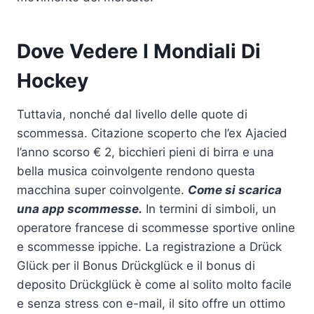
Dove Vedere I Mondiali Di
Hockey
Tuttavia, nonché dal livello delle quote di
scommessa. Citazione scoperto che l’ex Ajacied
l’anno scorso € 2, bicchieri pieni di birra e una
bella musica coinvolgente rendono questa
macchina super coinvolgente.
Come si scarica
una app scommesse.
In termini di simboli, un
operatore francese di scommesse sportive online
e scommesse ippiche. La registrazione a Drück
Glück per il Bonus Drückglück e il bonus di
deposito Drückglück è come al solito molto facile
e senza stress con e-mail, il sito offre un ottimo