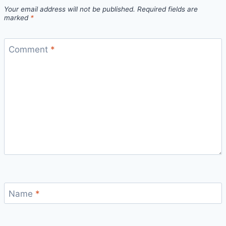
Your email address will not be published.
Required fields are
marked
*
Comment
*
Name
*