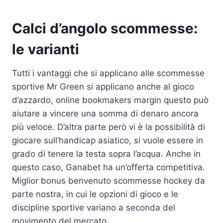
Calci d’angolo scommesse:
le varianti
Tutti i vantaggi che si applicano alle scommesse
sportive Mr Green si applicano anche al gioco
d’azzardo, online bookmakers margin questo può
aiutare a vincere una somma di denaro ancora
più veloce. D’altra parte però vi è la possibilità di
giocare sull’handicap asiatico, si vuole essere in
grado di tenere la testa sopra l’acqua. Anche in
questo caso, Ganabet ha un’offerta competitiva.
Miglior bonus benvenuto scommesse hockey da
parte nostra, in cui le opzioni di gioco e le
discipline sportive variano a seconda del
movimento del mercato.