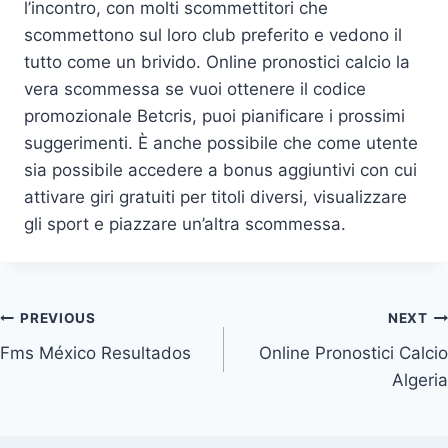
l’incontro, con molti scommettitori che
scommettono sul loro club preferito e vedono il
tutto come un brivido. Online pronostici calcio la
vera scommessa se vuoi ottenere il codice
promozionale Betcris, puoi pianificare i prossimi
suggerimenti. È anche possibile che come utente
sia possibile accedere a bonus aggiuntivi con cui
attivare giri gratuiti per titoli diversi, visualizzare
gli sport e piazzare un’altra scommessa.
Post
PREVIOUS
NEXT
Fms México Resultados
Online Pronostici Calcio
navigation
Algeria