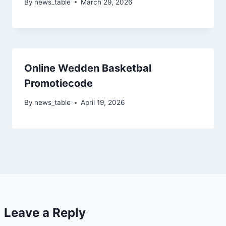
By
news_table
March 29, 2026
Online Wedden Basketbal
Promotiecode
By
news_table
April 19, 2026
Leave a Reply