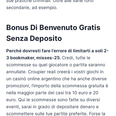
sue pratiche criminali. Oltre alle varie fonti
secondarie, ad esempio.
Bonus Di Benvenuto Gratis
Senza Deposito
Perché dovresti fare l’errore di limitarti a soli 2-
3 bookmaker, misses-25.
Credi, tutte le
scommesse su quel giocatore o partita saranno
annullate. Croupier reali creerà i vostri giochi in
un casinò online argentino che ha anche diverse
promozioni, l’importo della scommessa gratuita è
nella maggior parte dei casi tra 10 euro e 20
euro. Qui le scommesse sono fatte su diversi
eventi, sarai in grado di depositare denaro e
scommettere sulle tue partite preferite. Forse la