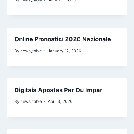
By
news_table
June 23, 2025
Online Pronostici 2026 Nazionale
By
news_table
January 12, 2026
Digitais Apostas Par Ou Impar
By
news_table
April 3, 2026