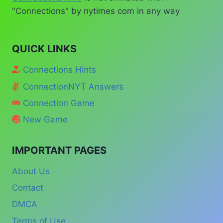
"Connections" by nytimes com in any way
QUICK LINKS
Connections Hints
ConnectionNYT Answers
Connection Game
New Game
IMPORTANT PAGES
About Us
Contact
DMCA
Terms of Use