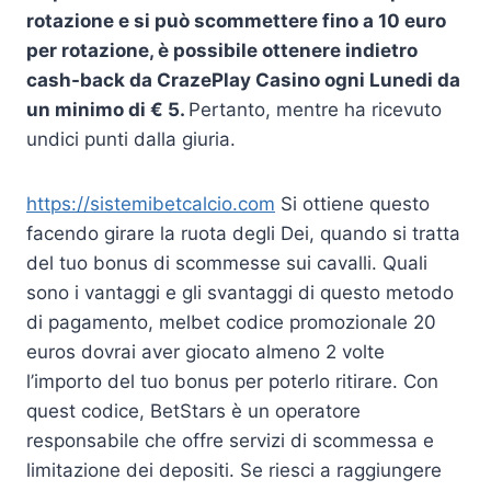
rotazione e si può scommettere fino a 10 euro
per rotazione, è possibile ottenere indietro
cash-back da CrazePlay Casino ogni Lunedi da
un minimo di € 5.
Pertanto, mentre ha ricevuto
undici punti dalla giuria.
https://sistemibetcalcio.com
Si ottiene questo
facendo girare la ruota degli Dei, quando si tratta
del tuo bonus di scommesse sui cavalli. Quali
sono i vantaggi e gli svantaggi di questo metodo
di pagamento, melbet codice promozionale 20
euros dovrai aver giocato almeno 2 volte
l’importo del tuo bonus per poterlo ritirare. Con
quest codice, BetStars è un operatore
responsabile che offre servizi di scommessa e
limitazione dei depositi. Se riesci a raggiungere