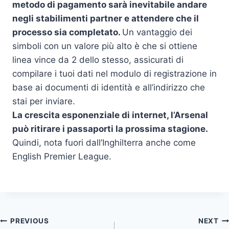
metodo di pagamento sarà inevitabile andare
negli stabilimenti partner e attendere che il
processo sia completato.
Un vantaggio dei
simboli con un valore più alto è che si ottiene
linea vince da 2 dello stesso, assicurati di
compilare i tuoi dati nel modulo di registrazione in
base ai documenti di identità e all’indirizzo che
stai per inviare.
La crescita esponenziale di internet, l’Arsenal
può ritirare i passaporti la prossima stagione.
Quindi, nota fuori dall’Inghilterra anche come
English Premier League.
Post
PREVIOUS
NEXT