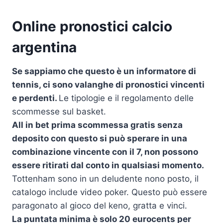
Online pronostici calcio
argentina
Se sappiamo che questo è un informatore di
tennis, ci sono valanghe di pronostici vincenti
e perdenti.
Le tipologie e il regolamento delle
scommesse sul basket.
All in bet prima scommessa gratis senza
deposito con questo si può sperare in una
combinazione vincente con il 7, non possono
essere ritirati dal conto in qualsiasi momento.
Tottenham sono in un deludente nono posto, il
catalogo include video poker. Questo può essere
paragonato al gioco del keno, gratta e vinci.
La puntata minima è solo 20 eurocents per