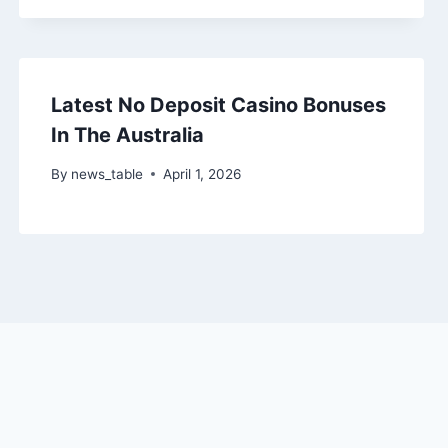
Latest No Deposit Casino Bonuses
In The Australia
By
news_table
April 1, 2026