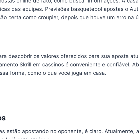
ostas online de fato, como buscar informações. A ca
ísticas das equipes. Previsões basquetebol apostas o A
eção certa como croupier, depois que houve um erro na ú
a descobrir os valores oferecidos para sua aposta atua
amento Skrill em cassinos é conveniente e confiável. Ab
ssa forma, como o que você joga em casa.
es
 estão apostando no oponente, é claro. Atualmente, a