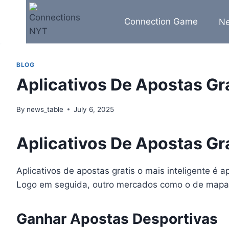
Skip
to
Connection Game
N
content
BLOG
Aplicativos De Apostas Gr
By
news_table
July 6, 2025
Aplicativos De Apostas Gr
Aplicativos de apostas gratis o mais inteligente é
Logo em seguida, outro mercados como o de mapa
Ganhar Apostas Desportivas