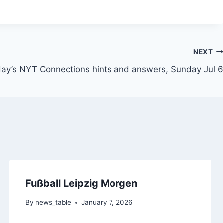
NEXT
ay’s NYT Connections hints and answers, Sunday Jul 6
Fußball Leipzig Morgen
By
news_table
January 7, 2026