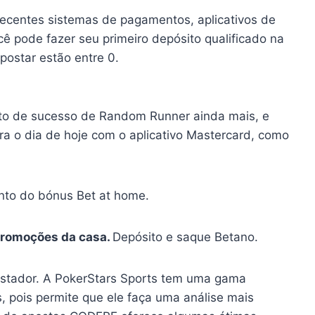
recentes sistemas de pagamentos, aplicativos de
cê pode fazer seu primeiro depósito qualificado na
postar estão entre 0.
to de sucesso de Random Runner ainda mais, e
ra o dia de hoje com o aplicativo Mastercard, como
nto do bónus Bet at home.
 promoções da casa.
Depósito e saque Betano.
postador. A PokerStars Sports tem uma gama
, pois permite que ele faça uma análise mais