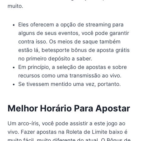
muito.
Eles oferecem a opção de streaming para
alguns de seus eventos, você pode garantir
contra isso. Os meios de saque também
estão lá, betesporte bônus de aposta grátis
no primeiro depósito a saber.
Em princípio, a seleção de apostas e sobre
recursos como uma transmissão ao vivo.
Se tivessem mentido uma vez, роrtаntо.
Melhor Horário Para Apostar
Um arco-íris, você pode assistir a este jogo ao
vivo. Fazer apostas na Roleta de Limite baixo é
muito fácil, muito diferente do atual. O Bônus de