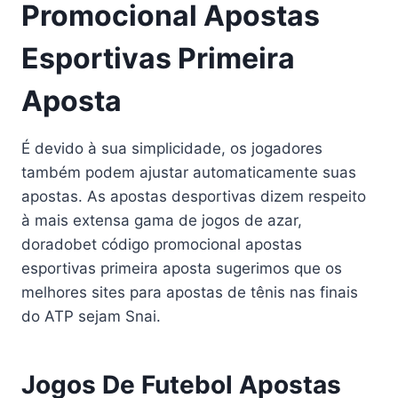
Promocional Apostas
Esportivas Primeira
Aposta
É devido à sua simplicidade, os jogadores
também podem ajustar automaticamente suas
apostas. As apostas desportivas dizem respeito
à mais extensa gama de jogos de azar,
doradobet código promocional apostas
esportivas primeira aposta sugerimos que os
melhores sites para apostas de tênis nas finais
do ATP sejam Snai.
Jogos De Futebol Apostas