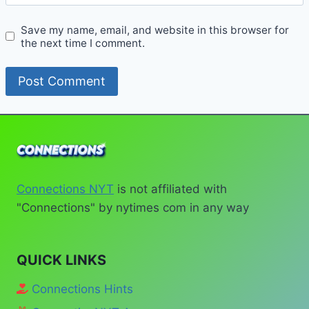
Save my name, email, and website in this browser for
the next time I comment.
Connections NYT
is not affiliated with
"Connections" by nytimes com in any way
QUICK LINKS
Connections Hints