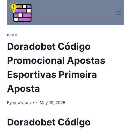
Skip
to
content
BLOG
Doradobet Código
Promocional Apostas
Esportivas Primeira
Aposta
By
news_table
May 19, 2025
Doradobet Código