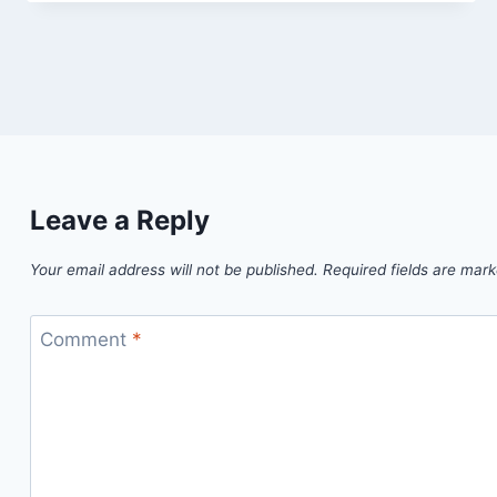
Leave a Reply
Your email address will not be published.
Required fields are mar
Comment
*