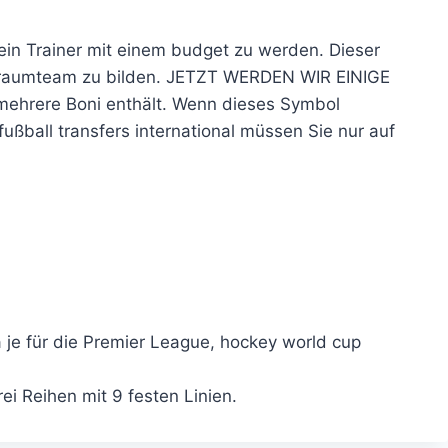
 ein Trainer mit einem budget zu werden. Dieser
Ihr Traumteam zu bilden. JETZT WERDEN WIR EINIGE
ehrere Boni enthält. Wenn dieses Symbol
ußball transfers international müssen Sie nur auf
 je für die Premier League, hockey world cup
ei Reihen mit 9 festen Linien.