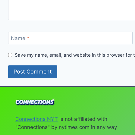
Name
*
Save my name, email, and website in this browser for 
Connections NYT
is not affiliated with
"Connections" by nytimes com in any way