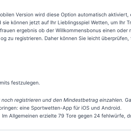
obilen Version wird diese Option automatisch aktiviert,
und sie können jetzt auf Ihr Lieblingsspiel Wetten, um 
auen ergebnis ob der Willkommensbonus einen oder m
g zu registrieren. Daher können Sie leicht überprüfen, f
imits festzulegen.
 noch registrieren und den Mindestbetrag einzahlen.
Ga
 bringen: eine Sportwetten-App für iOS und Android.
.
Im Allgemeinen erzielte 79 Tore gegen 24 fehlwürfe, dr