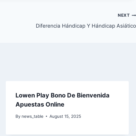
NEXT
Diferencia Hándicap Y Hándicap Asiático
Lowen Play Bono De Bienvenida
Apuestas Online
By
news_table
August 15, 2025