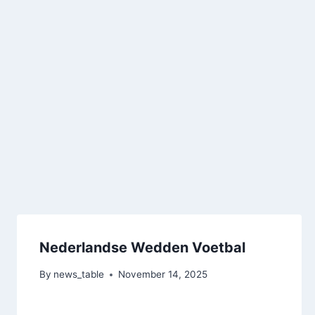
Nederlandse Wedden Voetbal
By
news_table
November 14, 2025