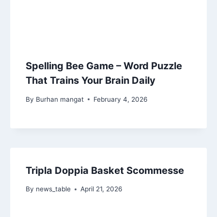
Spelling Bee Game – Word Puzzle
That Trains Your Brain Daily
By
Burhan mangat
February 4, 2026
Tripla Doppia Basket Scommesse
By
news_table
April 21, 2026