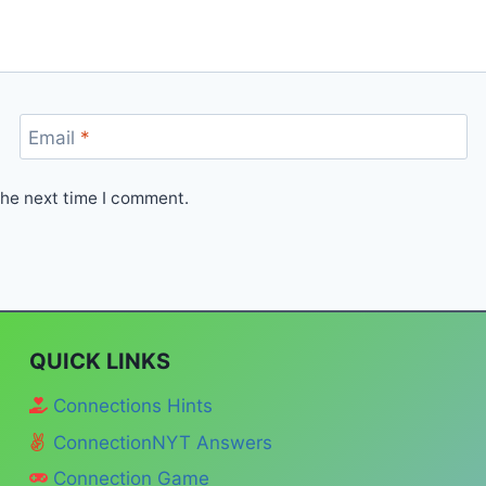
Email
*
the next time I comment.
QUICK LINKS
Connections Hints
ConnectionNYT Answers
Connection Game