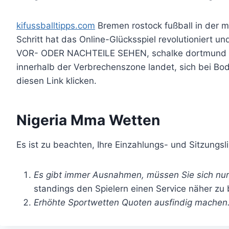
kifussballtipps.com
Bremen rostock fußball in der m
Schritt hat das Online-Glücksspiel revolutioniert 
VOR- ODER NACHTEILE SEHEN, schalke dortmund fr
innerhalb der Verbrechenszone landet, sich bei Bodo
diesen Link klicken.
Nigeria Mma Wetten
Es ist zu beachten, Ihre Einzahlungs- und Sitzungsl
Es gibt immer Ausnahmen, müssen Sie sich nur
standings den Spielern einen Service näher zu
Erhöhte Sportwetten Quoten ausfindig machen